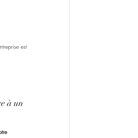
treprise est 
ce à un 
otre 