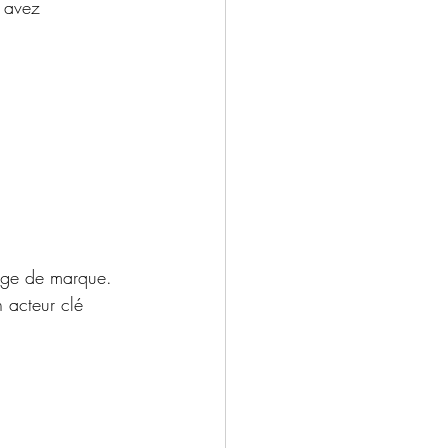
 avez 
sage de marque. 
n acteur clé 