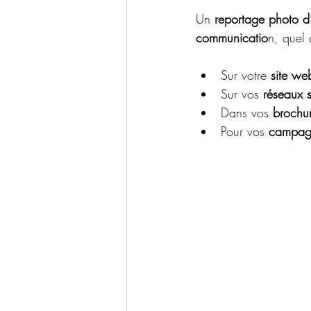
Un 
reportage photo d’
communicatio
n, quel 
Sur votre 
site we
Sur vos 
réseaux 
Dans vos 
brochu
Pour vos 
campagn