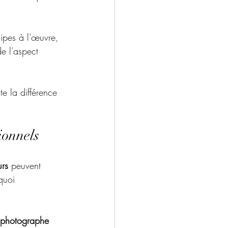
uipes à l’œuvre, 
de l’aspect 
ute la différence 
sionnels
rs 
peuvent 
quoi 
photographe 