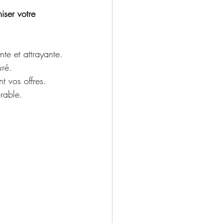
iser votre 
te et attrayante.
uré.
nt vos offres.
rable.