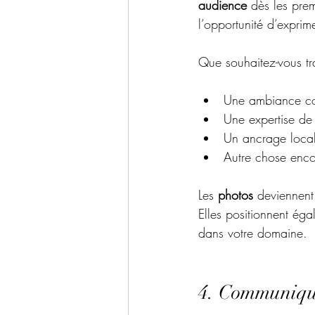
audience
 dès les pre
l’opportunité d’exprim
Que souhaitez-vous tr
Une ambiance co
Une expertise de
Un ancrage local
Autre chose enco
Les 
photos
 deviennent
Elles positionnent éga
dans votre domaine.
4. Communique