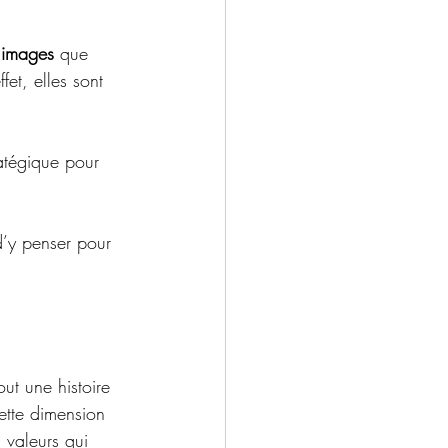
 
images
 que 
fet, elles sont 
ratégique pour 
d’y penser pour 
out une histoire 
ette dimension 
 valeurs qui 